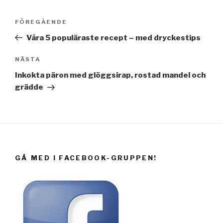
Inläggsnavigering
Föregående
FÖREGÅENDE
inlägg
Våra 5 populäraste recept – med dryckestips
Nästa
NÄSTA
inlägg
Inkokta päron med glöggsirap, rostad mandel och
grädde
GÅ MED I FACEBOOK-GRUPPEN!