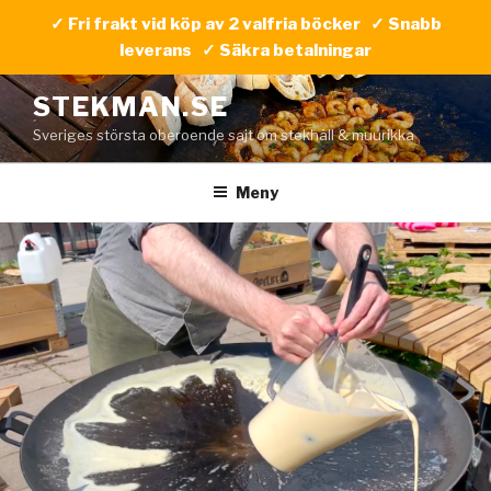
✓ Fri frakt vid köp av 2 valfria böcker ✓ Snabb
leverans ✓ Säkra betalningar
Hoppa
STEKMAN.SE
till
Sveriges största oberoende sajt om stekhäll & muurikka
innehåll
Meny