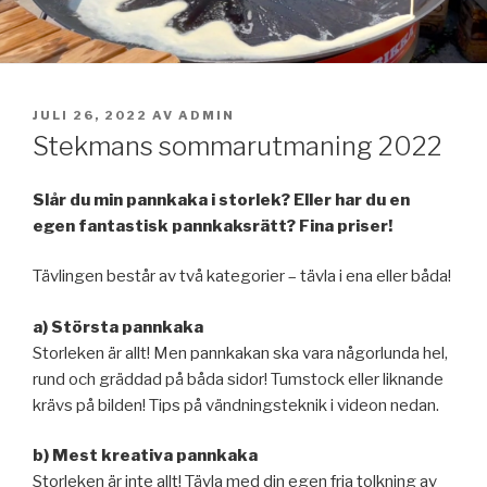
PUBLICERAT
JULI 26, 2022
AV
ADMIN
Stekmans sommarutmaning 2022
Slår du min pannkaka i storlek? Eller har du en
egen fantastisk pannkaksrätt? Fina priser!
Tävlingen består av två kategorier – tävla i ena eller båda!
a) Största pannkaka
Storleken är allt! Men pannkakan ska vara någorlunda hel,
rund och gräddad på båda sidor! Tumstock eller liknande
krävs på bilden! Tips på vändningsteknik i videon nedan.
b) Mest kreativa pannkaka
Storleken är inte allt! Tävla med din egen fria tolkning av