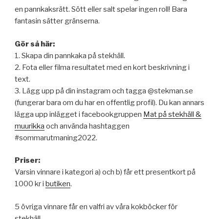
en pannkaksrätt. Sött eller salt spelar ingen roll! Bara
fantasin sätter gränserna.
Gör så här:
1. Skapa din pannkaka på stekhäll.
2. Fota eller filma resultatet med en kort beskrivning i
text.
3. Lägg upp på din instagram och tagga @stekman.se
(fungerar bara om du har en offentlig profil). Du kan annars
lägga upp inlägget i facebookgruppen
Mat på stekhäll &
muurikka
och använda hashtaggen
#sommarutmaning2022.
Priser:
Varsin vinnare i kategori a) och b) får ett presentkort på
1000 kr i
butiken
.
5 övriga vinnare får en valfri av våra kokböcker för
stekhäll.