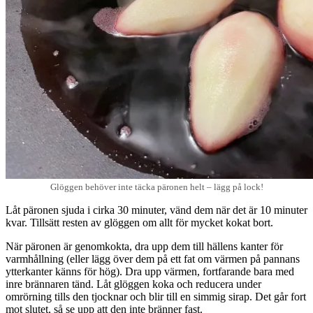
Glöggen behöver inte täcka päronen helt – lägg på lock!
Låt päronen sjuda i cirka 30 minuter, vänd dem när det är 10 minuter
kvar. Tillsätt resten av glöggen om allt för mycket kokat bort.
När päronen är genomkokta, dra upp dem till hällens kanter för
varmhållning (eller lägg över dem på ett fat om värmen på pannans
ytterkanter känns för hög). Dra upp värmen, fortfarande bara med
inre brännaren tänd. Låt glöggen koka och reducera under
omrörning tills den tjocknar och blir till en simmig sirap. Det går fort
mot slutet, så se upp att den inte bränner fast.