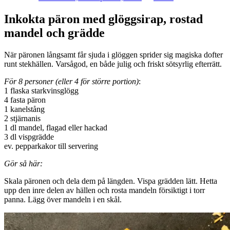
Inkokta päron med glöggsirap, rostad
mandel och grädde
När päronen långsamt får sjuda i glöggen sprider sig magiska dofter
runt stekhällen. Varsågod, en både julig och friskt sötsyrlig efterrätt.
För 8 personer (eller 4 för större portion)
:
1 flaska starkvinsglögg
4 fasta päron
1 kanelstång
2 stjärnanis
1 dl mandel, flagad eller hackad
3 dl vispgrädde
ev. pepparkakor till servering
Gör så här:
Skala päronen och dela dem på längden. Vispa grädden lätt. Hetta
upp den inre delen av hällen och rosta mandeln försiktigt i torr
panna. Lägg över mandeln i en skål.