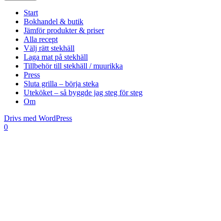
Start
Bokhandel & butik
Jämför produkter & priser
Alla recept
Välj rätt stekhäll
Laga mat på stekhäll
Tillbehör till stekhäll / muurikka
Press
Sluta grilla – börja steka
Uteköket – så byggde jag steg för steg
Om
Drivs med WordPress
0