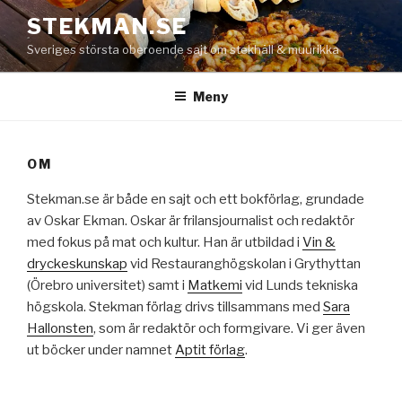
Hoppa
STEKMAN.SE
till
Sveriges största oberoende sajt om stekhäll & muurikka
innehåll
Meny
OM
Stekman.se är både en sajt och ett bokförlag, grundade
av Oskar Ekman. Oskar är frilansjournalist och redaktör
med fokus på mat och kultur. Han är utbildad i
Vin &
dryckeskunskap
vid Restauranghögskolan i Grythyttan
(Örebro universitet) samt i
Matkemi
vid Lunds tekniska
högskola. Stekman förlag drivs tillsammans med
Sara
Hallonsten
, som är redaktör och formgivare. Vi ger även
ut böcker under namnet
Aptit förlag
.