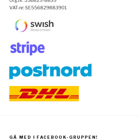
Org.nr: 556829-8839
VAT-nr: SE556829883901
GÅ MED I FACEBOOK-GRUPPEN!