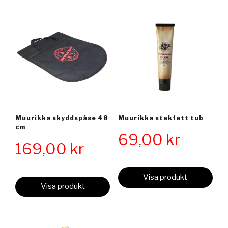
Muurikka skyddspåse 48
Muurikka stekfett tub
cm
69,00
kr
169,00
kr
Visa produkt
Visa produkt