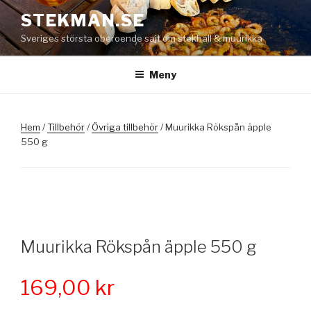
Hoppa
STEKMAN.SE
till
Sveriges största oberoende sajt om stekhäll & muurikka
innehåll
Meny
Hem
/
Tillbehör
/
Övriga tillbehör
/ Muurikka Rökspån äpple
550 g
Muurikka Rökspån äpple 550 g
169,00
kr