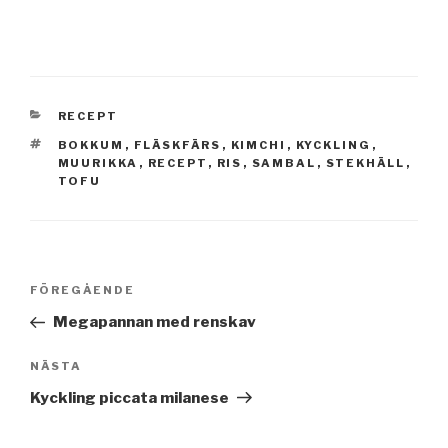
KATEGORIER
RECEPT
TAGGAR
BOKKUM
,
FLÄSKFÄRS
,
KIMCHI
,
KYCKLING
,
MUURIKKA
,
RECEPT
,
RIS
,
SAMBAL
,
STEKHÄLL
,
TOFU
Inläggsnavigering
Föregående
FÖREGÅENDE
inlägg
Megapannan med renskav
Nästa
NÄSTA
inlägg
Kyckling piccata milanese