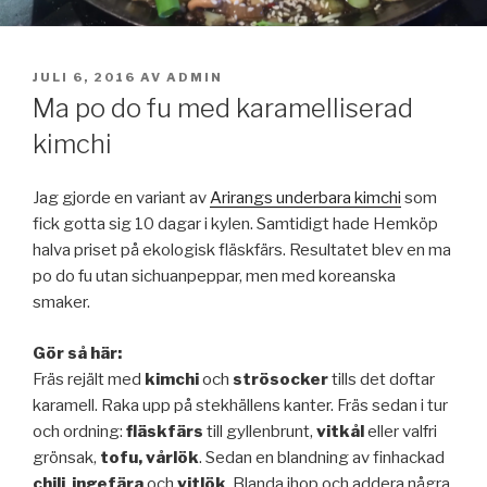
PUBLICERAT
JULI 6, 2016
AV
ADMIN
Ma po do fu med karamelliserad
kimchi
Jag gjorde en variant av
Arirangs underbara kimchi
som
fick gotta sig 10 dagar i kylen. Samtidigt hade Hemköp
halva priset på ekologisk fläskfärs. Resultatet blev en ma
po do fu utan sichuanpeppar, men med koreanska
smaker.
Gör så här:
Fräs rejält med
kimchi
och
strösocker
tills det doftar
karamell. Raka upp på stekhällens kanter. Fräs sedan i tur
och ordning:
fläskfärs
till gyllenbrunt,
vitkål
eller valfri
grönsak,
tofu, vårlök
. Sedan en blandning av finhackad
chili
,
ingefära
och
vitlök
. Blanda ihop och addera några