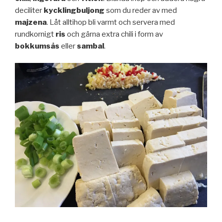
deciliter
kycklingbuljong
som du reder av med
majzena
. Låt alltihop bli varmt och servera med
rundkornigt
ris
och gärna extra chili i form av
bokkumsås
eller
sambal
.