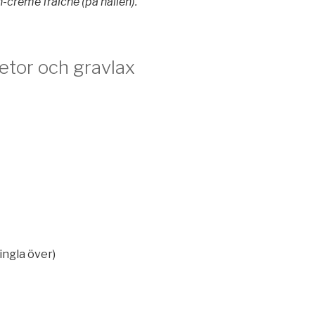
-crème fraîche (på hällen).
etor och gravlax
ingla över)