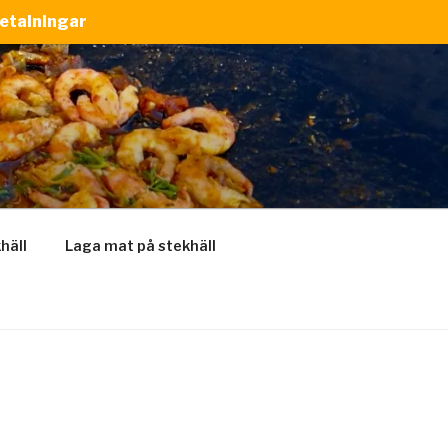
betalningar
khäll
Laga mat på stekhäll