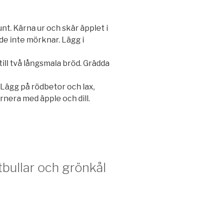
t. Kärna ur och skär äpplet i
 de inte mörknar. Lägg i
ill två långsmala bröd. Grädda
. Lägg på rödbetor och lax,
nera med äpple och dill.
bullar och grönkål