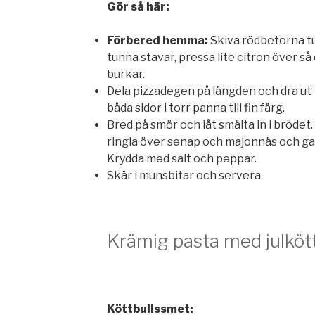
Gör så här:
Förbered hemma:
Skiva rödbetorna tun
tunna stavar, pressa lite citron över så
burkar.
Dela pizzadegen på längden och dra ut t
båda sidor i torr panna till fin färg.
Bred på smör och låt smälta in i brödet
ringla över senap och majonnäs och gar
Krydda med salt och peppar.
Skär i munsbitar och servera.
Krämig pasta med julkött
Köttbullssmet: