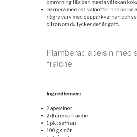
omrörning tills den mesta vätskan koka
Garnera med ost, valnötter och persilja.
några varv med pepparkvarnen och ser
citron om du tycker det är gott.
Flamberad apelsin med 
fraiche
Ingredienser:
2 apelsiner
2 dl crème fraiche
1 pkt saffran
100 g smör