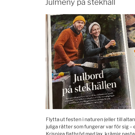
Julmeny på stekhäll
Flytta ut festen i naturen (eller till al
juliga rätter som fungerar var för sig 
Krispiga flatbröd med lax, krämig past