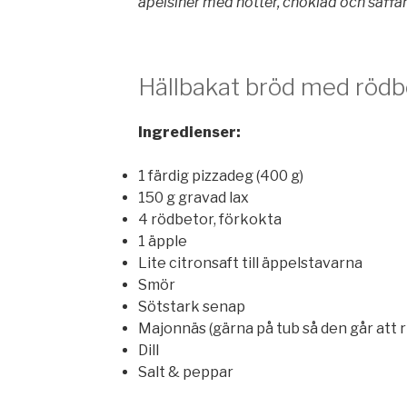
apelsiner med nötter, choklad och saffan
Hällbakat bröd med rödb
Ingredienser:
1 färdig pizzadeg (400 g)
150 g gravad lax
4 rödbetor, förkokta
1 äpple
Lite citronsaft till äppelstavarna
Smör
Sötstark senap
Majonnäs (gärna på tub så den går att r
Dill
Salt & peppar