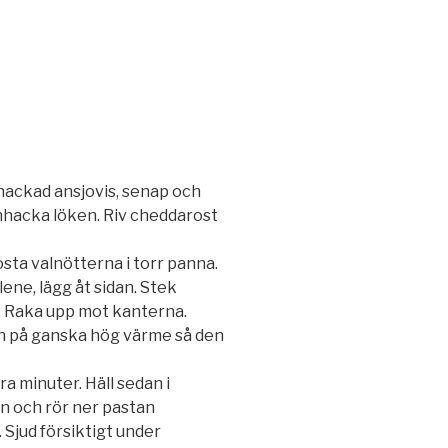
hackad ansjovis, senap och
nhacka löken. Riv cheddarost
sta valnötterna i torr panna.
llene, lägg åt sidan. Stek
rg. Raka upp mot kanterna.
en på ganska hög värme så den
ra minuter. Häll sedan i
n och rör ner pastan
Sjud försiktigt under