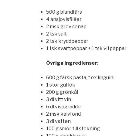
500 g blandfärs
4 ansjovisfiléer
2 msk grov senap
2 tsk salt
2 tsk kryddpeppar
1 tsk svartpeppar + 1 tsk vitpeppar
Övriga ingredienser:
600 g färsk pasta, t ex linguini
1 stor gul lök
200 g grönkål
3 dl vitt vin
6 dl vispgrädde
2 msk kalvfond
3 dl vatten
100 g smör till stekning
100 g cheddarost