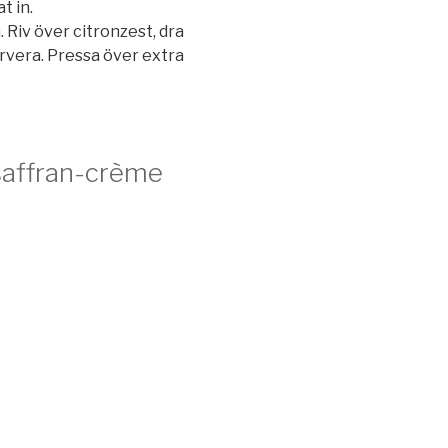
t in.
 Riv över citronzest, dra
vera. Pressa över extra
saffran-crème