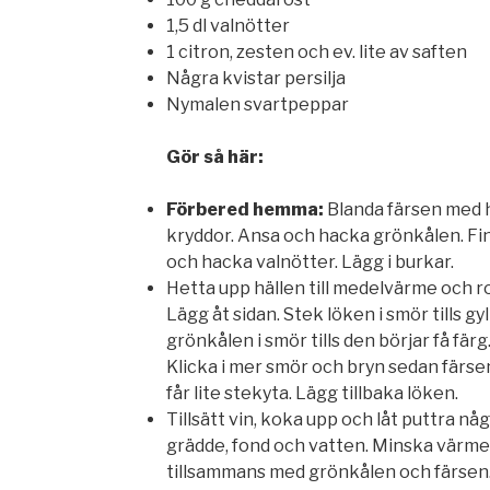
1,5 dl valnötter
1 citron, zesten och ev. lite av saften
Några kvistar persilja
Nymalen svartpeppar
Gör så här:
Förbered hemma:
Blanda färsen med 
kryddor. Ansa och hacka grönkålen. Fi
och hacka valnötter. Lägg i burkar.
Hetta upp hällen till medelvärme och ro
Lägg åt sidan. Stek löken i smör tills gy
grönkålen i smör tills den börjar få fä
Klicka i mer smör och bryn sedan färs
får lite stekyta. Lägg tillbaka löken.
Tillsätt vin, koka upp och låt puttra någ
grädde, fond och vatten. Minska värme
tillsammans med grönkålen och färsen. 