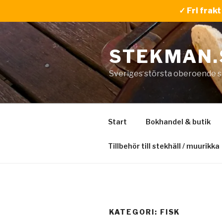
✓ Fri frak
Hoppa
till
STEKMAN.
innehåll
Sveriges största oberoende s
Start
Bokhandel & butik
Tillbehör till stekhäll / muurikka
KATEGORI:
FISK