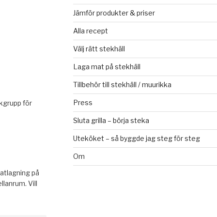
Jämför produkter & priser
Alla recept
Välj rätt stekhäll
Laga mat på stekhäll
Tillbehör till stekhäll / muurikka
Press
kgrupp för
Sluta grilla – börja steka
Uteköket – så byggde jag steg för steg
Om
atlagning på
lanrum. Vill