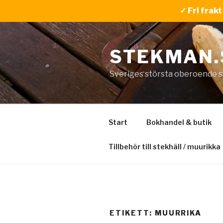
✓ Fri frak
Hoppa
till
STEKMAN.
innehåll
Sveriges största oberoende s
Start
Bokhandel & butik
Tillbehör till stekhäll / muurikka
ETIKETT:
MUURRIKA