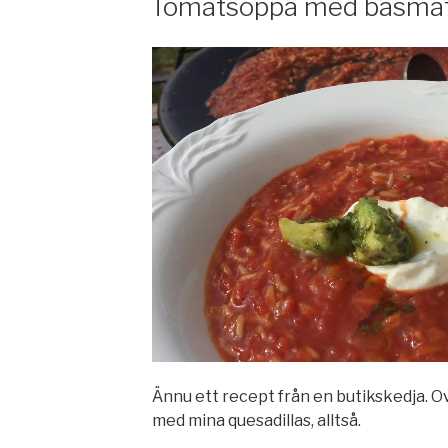
Tomatsoppa med basmati
Ännu ett recept från en butikskedja. O
med mina quesadillas, alltså.