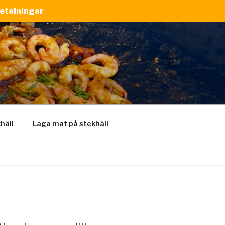
betalningar
khäll
Laga mat på stekhäll