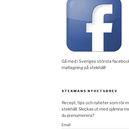
Gå med i Sveriges största faceboo
matlagning på stekhäll!
STEKMANS NYHETSBREV
Recept, tips och nyheter som rör m
stekhäll. Skickas ut med ojämna mel
du prenumerera?
Email