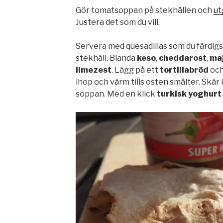
Gör tomatsoppan på stekhällen och
ut
Justera det som du vill.
Servera med quesadillas som du färdigs
stekhäll. Blanda
keso
,
cheddarost
,
ma
limezest
. Lägg på ett
tortillabröd
och
ihop och värm tills osten smälter. Skär i
soppan. Med en klick
turkisk yoghurt