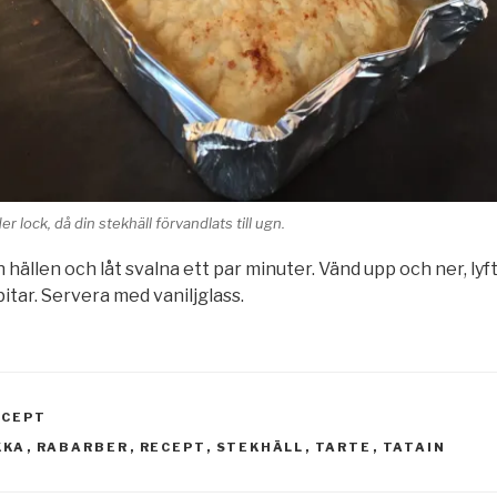
r lock, då din stekhäll förvandlats till ugn.
 hällen och låt svalna ett par minuter. Vänd upp och ner, ly
bitar. Servera med vaniljglass.
ECEPT
KKA
,
RABARBER
,
RECEPT
,
STEKHÄLL
,
TARTE
,
TATAIN