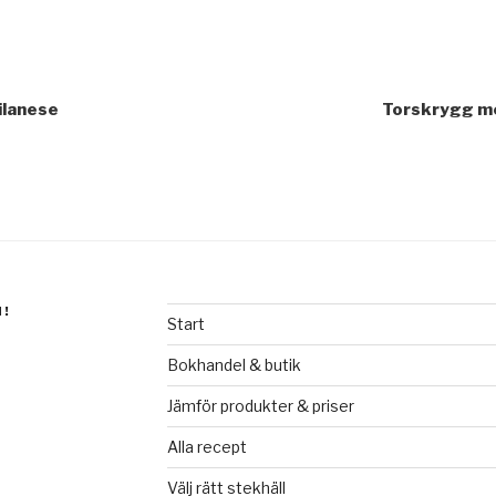
gering
ilanese
Torskrygg m
N!
Start
Bokhandel & butik
Jämför produkter & priser
Alla recept
Välj rätt stekhäll