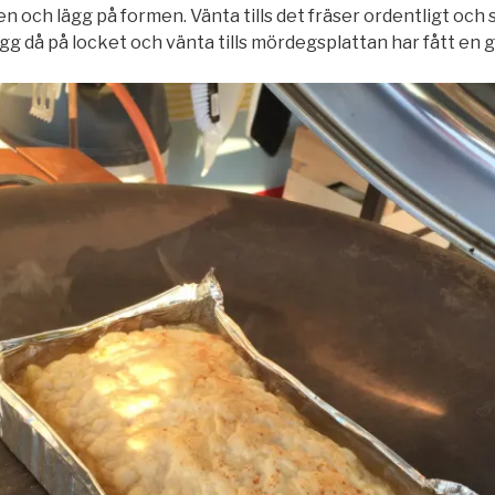
n och lägg på formen. Vänta tills det fräser ordentligt och
gg då på locket och vänta tills mördegsplattan har fått en g