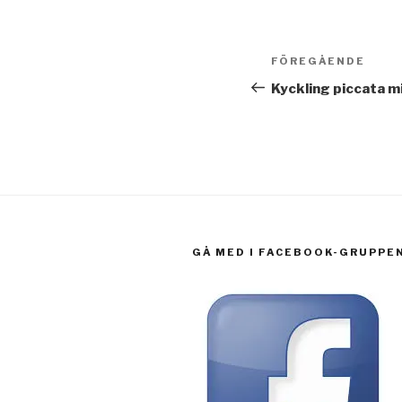
Inläggsnavi
Föregående
FÖREGÅENDE
inlägg
Kyckling piccata m
GÅ MED I FACEBOOK-GRUPPE