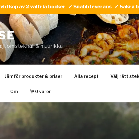
t vid köp av 2 valfria böcker ✓ Snabb leverans ✓ Säkra 
SE
ajt om stekhäll & muurikka
Jämför produkter & priser
Alla recept
Välj rätt ste
Om
0 varor