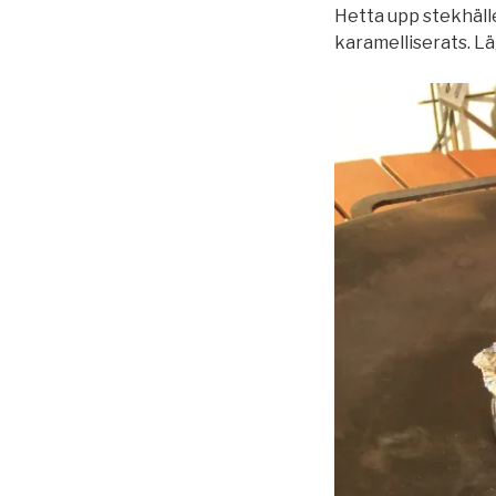
Hetta upp stekhälle
karamelliserats. Lä