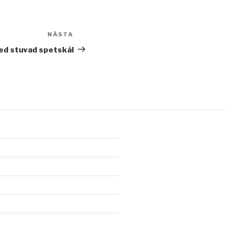
NÄSTA
Nästa
inlägg
ed stuvad spetskål