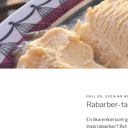
PUBLICERAT
JULI 25, 2016
AV
A
Rabarber-ta
En lika enkel som g
inga rabarber? Byt u