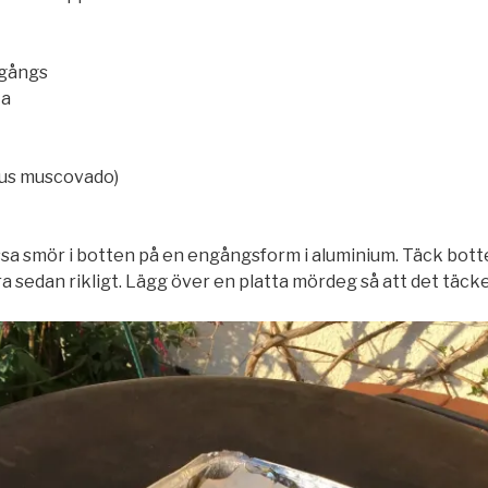
ngångs
ta
ljus muscovado)
ssa smör i botten på en engångsform i aluminium. Täck bott
 sedan rikligt. Lägg över en platta mördeg så att det täcke