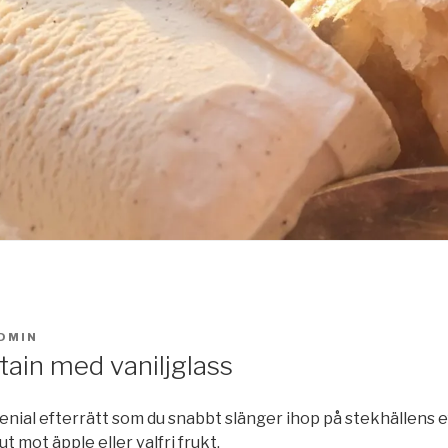
DMIN
tain med vaniljglass
enial efterrätt som du snabbt slänger ihop på stekhällens 
t mot äpple eller valfri frukt.