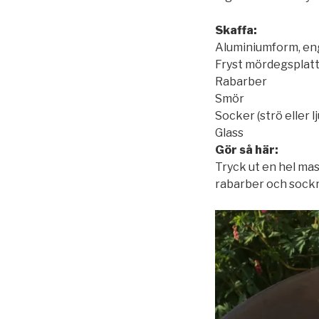
Skaffa:
Aluminiumform, e
Fryst mördegsplat
Rabarber
Smör
Socker (strö eller 
Glass
Gör så här:
Tryck ut en hel ma
rabarber och sockra