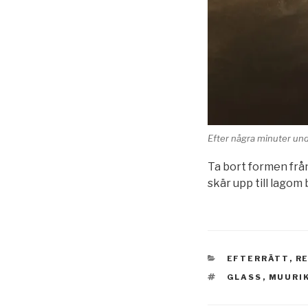
Efter några minuter unde
Ta bort formen från
skär upp till lagom 
KATEGORIER
EFTERRÄTT
,
R
TAGGAR
GLASS
,
MUURI