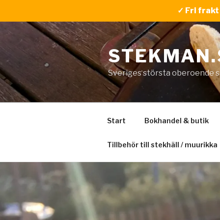
✓ Fri frak
Hoppa
till
STEKMAN.
innehåll
Sveriges största oberoende s
Start
Bokhandel & butik
Tillbehör till stekhäll / muurikka