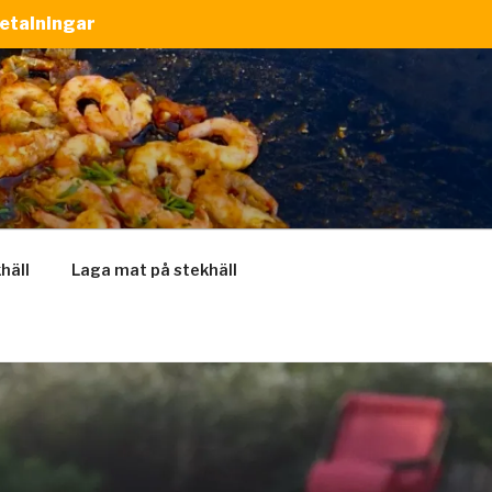
betalningar
khäll
Laga mat på stekhäll