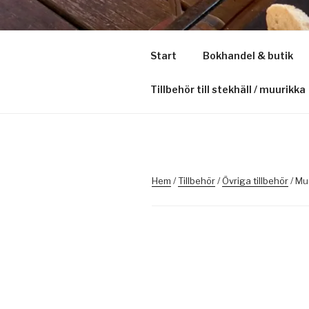
Hoppa
till
STEKMAN.
innehåll
Start
Bokhandel & butik
Sveriges största oberoende s
Tillbehör till stekhäll / muurikka
Hem
/
Tillbehör
/
Övriga tillbehör
/ Mu