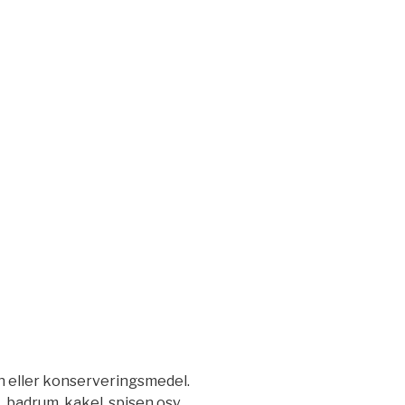
n eller konserveringsmedel.
, badrum, kakel, spisen osv..