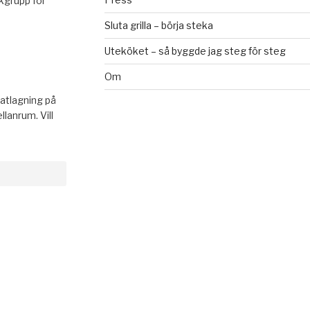
kgrupp för
Sluta grilla – börja steka
Uteköket – så byggde jag steg för steg
Om
atlagning på
lanrum. Vill