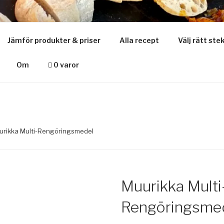
SE
Jämför produkter & priser
Alla recept
Välj rätt ste
ajt om stekhäll & muurikka
Om
0 varor
urikka Multi-Rengöringsmedel
Muurikka Multi
Rengöringsme