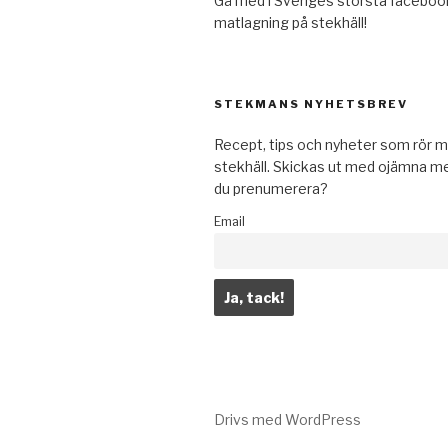
Gå med i Sveriges största faceboo
matlagning på stekhäll!
STEKMANS NYHETSBREV
Recept, tips och nyheter som rör m
stekhäll. Skickas ut med ojämna mel
du prenumerera?
Email
Drivs med WordPress