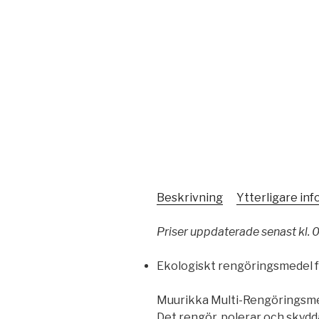
Beskrivning
Ytterligare in
Priser uppdaterade senast kl. 
Ekologiskt rengöringsmedel fö
Muurikka Multi-Rengöringsmed
Det rengör, polerar och skyddar