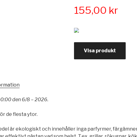
155,00
kr
Visa produkt
formation
00:00 den 6/8 – 2026.
r de flesta ytor.
el är ekologiskt och innehåller inga parfyrmer, färgämne
 effektivt nästan vad som helst. T.ex. grillar, rökugnar, kök