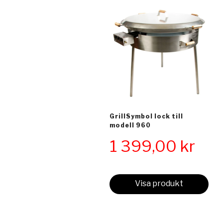
GrillSymbol lock till
modell 960
1 399,00
kr
Visa produkt