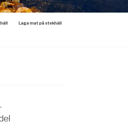
khäll
Laga mat på stekhäll
-
del