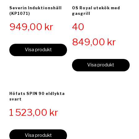
Severin Induktionshäll
OS Royal utekök med
(KP1071)
gasgrill
949,00
kr
40
849,00
kr
Visa produkt
Visa produkt
Höfats SPIN 90 eldlykta
svart
1 523,00
kr
Visa produkt