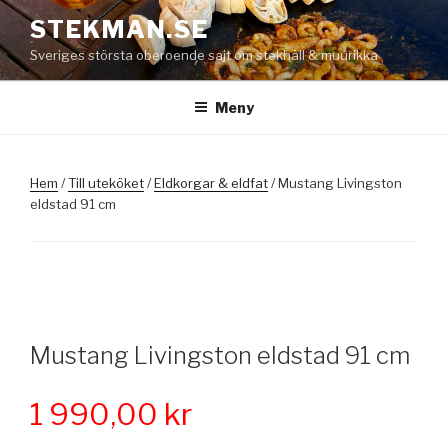
Hoppa
STEKMAN.SE
till
Sveriges största oberoende sajt om stekhäll & muurikka
innehåll
Meny
Hem
/
Till uteköket
/
Eldkorgar & eldfat
/ Mustang Livingston
eldstad 91 cm
Mustang Livingston eldstad 91 cm
1 990,00
kr