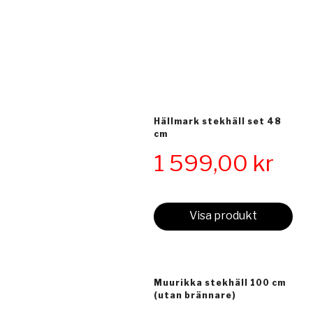
Hällmark stekhäll set 48
cm
1 599,00
kr
Visa produkt
Muurikka stekhäll 100 cm
(utan brännare)