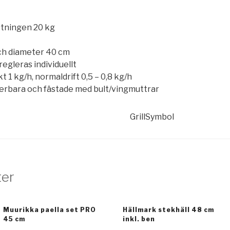
ustningen 20 kg
ch diameter 40 cm
egleras individuellt
kt 1 kg/h, normaldrift 0,5 – 0,8 kg/h
erbara och fästade med bult/vingmuttrar
GrillSymbol
ter
Muurikka paella set PRO
Hällmark stekhäll 48 cm
45 cm
inkl. ben