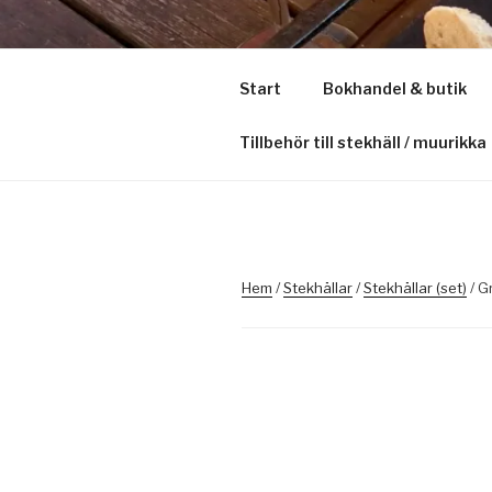
Hoppa
till
STEKMAN.
innehåll
Start
Bokhandel & butik
Sveriges största oberoende s
Tillbehör till stekhäll / muurikka
Hem
/
Stekhällar
/
Stekhällar (set)
/ G