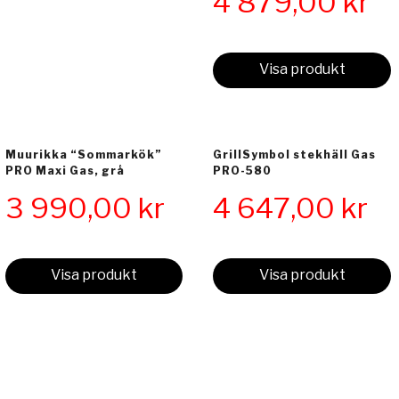
4 879,00
kr
Visa produkt
Muurikka “Sommarkök”
GrillSymbol stekhäll Gas
PRO Maxi Gas, grå
PRO-580
3 990,00
kr
4 647,00
kr
Visa produkt
Visa produkt