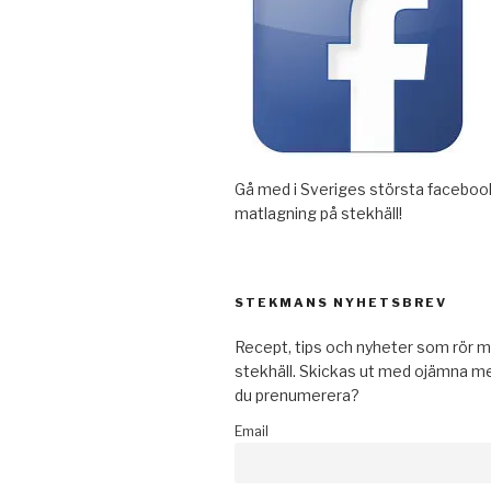
Gå med i Sveriges största faceboo
matlagning på stekhäll!
STEKMANS NYHETSBREV
Recept, tips och nyheter som rör m
stekhäll. Skickas ut med ojämna mel
du prenumerera?
Email