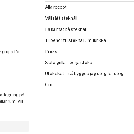
Alla recept
Välj rätt stekhäll
Laga mat på stekhäll
Tillbehör till stekhäll / muurikka
Press
kgrupp för
Sluta grilla – börja steka
Uteköket – så byggde jag steg för steg
Om
atlagning på
lanrum. Vill