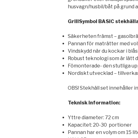
husvagn/husbil/båt på grund a
GrillSymbol BASIC stekhälla
Säkerheten främst – gasolbrä
Pannan för maträtter med voly
Vindskydd när du kockar i blås
Robust teknologi som är lätt
Fömonterade- den stutliga upp
Nordiskt utvecklad – tillverkas
OBS! Stekhäll set innehåller i
Teknisk information:
Yttre diameter: 72 cm
Kapacitet: 20-30 portioner
Pannan har en volym om 15 lit