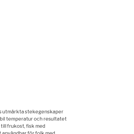
ans utmärkta stekegenskaper
abil temperatur och resultatet
ll frukost, fisk med
lt användbar för folk med