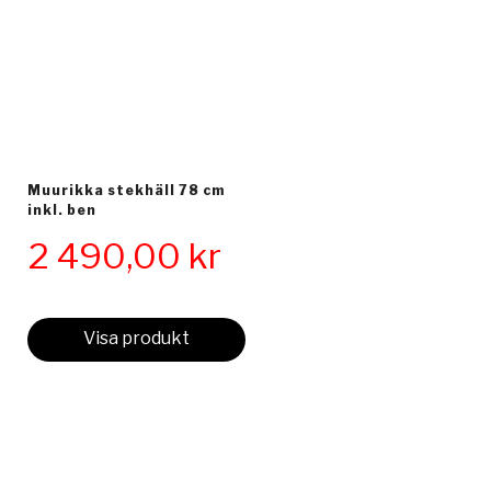
Muurikka stekhäll 78 cm
inkl. ben
2 490,00
kr
Visa produkt