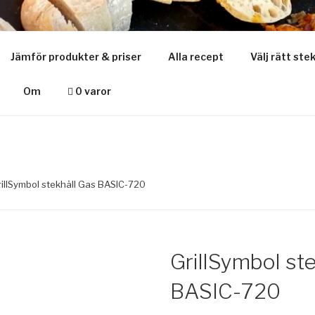
SE
Jämför produkter & priser
Alla recept
Välj rätt ste
ajt om stekhäll & muurikka
Om
0 varor
rillSymbol stekhäll Gas BASIC-720
GrillSymbol st
BASIC-720