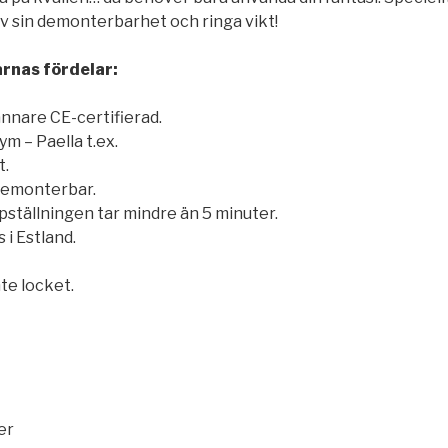
v sin demonterbarhet och ringa vikt!
rnas fördelar:
nnare CE-certifierad.
m – Paella t.ex.
t.
 demonterbar.
ställningen tar mindre än 5 minuter.
 i Estland.
nte locket.
er