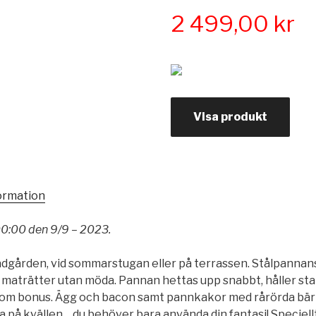
2 499,00
kr
Visa produkt
formation
00:00 den 9/9 – 2023.
trädgården, vid sommarstugan eller på terrassen. Stålpann
ags maträtter utan möda. Pannan hettas upp snabbt, håller st
 som bonus. Ägg och bacon samt pannkakor med rårörda bär ti
la på kvällen… du behöver bara använda din fantasi! Speciel