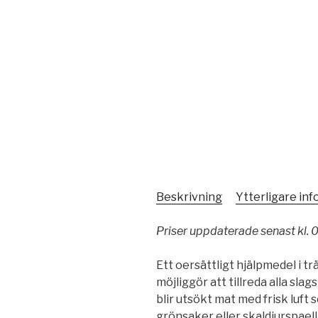
Beskrivning
Ytterligare in
Priser uppdaterade senast kl. 
Ett oersättligt hjälpmedel i 
möjliggör att tillreda alla sl
blir utsökt mat med frisk luft
grönsaker eller skaldjurspael