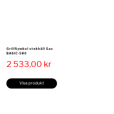
GrillSymbol stekhäll Gas
BASIC-580
2 533,00
kr
Visa produkt