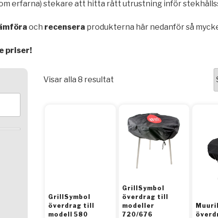
som erfarna) stekare att hitta rätt utrustning inför stekhäl
ämföra
och
recensera
produkterna här nedanför så mycket 
e priser!
Visar alla 8 resultat
GrillSymbol
GrillSymbol
överdrag till
överdrag till
modeller
Muuri
modell 580
720/676
överd