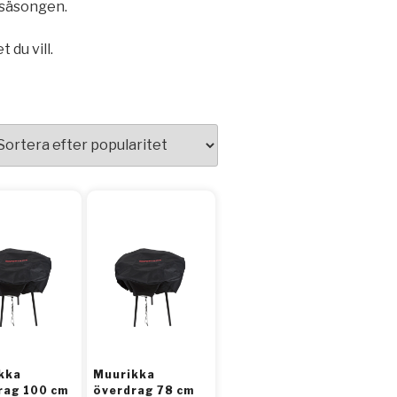
lssäsongen.
du vill.
kka
Muurikka
rag 100 cm
överdrag 78 cm