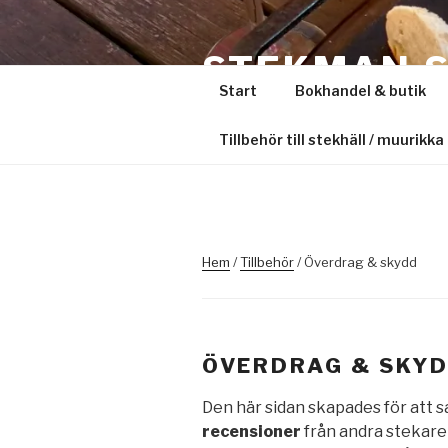
Hoppa
till
STEKMAN.
innehåll
Start
Bokhandel & butik
Sveriges största oberoende saj
Tillbehör till stekhäll / muurikka
Hem
/
Tillbehör
/ Överdrag & skydd
ÖVERDRAG & SKY
Den här sidan skapades för att 
recensioner
från andra stekar