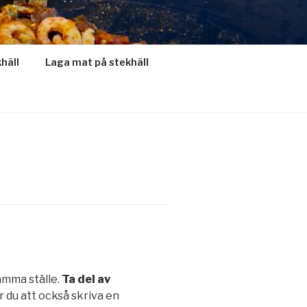
khäll
Laga mat på stekhäll
amma ställe.
Ta del av
jer du att också skriva en