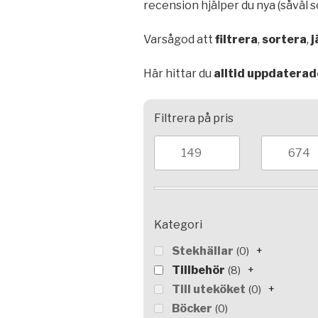
recension hjälper du nya (såväl 
Varsågod att
filtrera
,
sortera
,
j
Här hittar du
alltid uppdaterad
Filtrera på pris
Kategori
Stekhällar
+
0
Tillbehör
+
8
Till uteköket
+
0
Böcker
0