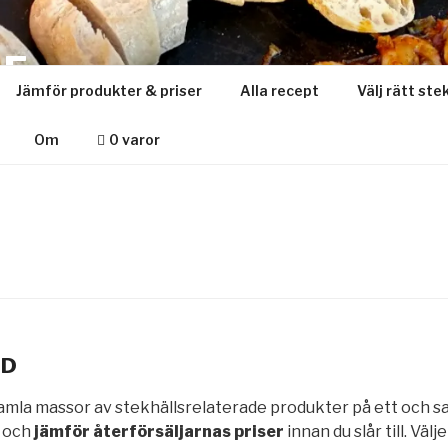
SE
Jämför produkter & priser
Alla recept
Välj rätt ste
t om stekhäll & muurikka
Om
0 varor
DD
samla massor av stekhällsrelaterade produkter på ett och s
e och
jämför återförsäljarnas priser
innan du slår till. Väl