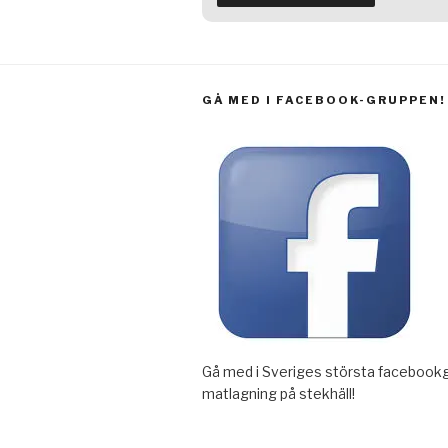
GÅ MED I FACEBOOK-GRUPPEN!
Gå med i Sveriges största facebookg
matlagning på stekhäll!