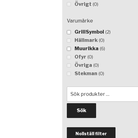
Övrigt
0
Varumärke
GrillSymbol
2
Hällmark
0
Muurikka
6
Ofyr
0
Övriga
0
Stekman
0
Sök
efter:
Sök