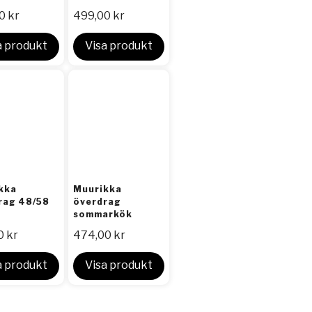
00
kr
499,00
kr
a produkt
Visa produkt
kka
Muurikka
rag 48/58
överdrag
sommarkök
0
kr
474,00
kr
a produkt
Visa produkt