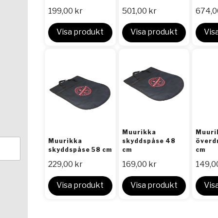
199,00
kr
501,00
kr
674,
Visa produkt
Visa produkt
Vis
Muurikka
Muuri
Muurikka
skyddspåse 48
överd
skyddspåse 58 cm
cm
cm
229,00
kr
169,00
kr
149,0
Visa produkt
Visa produkt
Vis