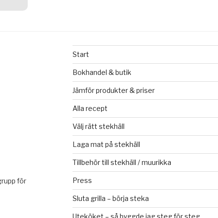
Start
Bokhandel & butik
Jämför produkter & priser
Alla recept
Välj rätt stekhäll
Laga mat på stekhäll
Tillbehör till stekhäll / muurikka
Press
rupp för
Sluta grilla – börja steka
Uteköket – så byggde jag steg för steg