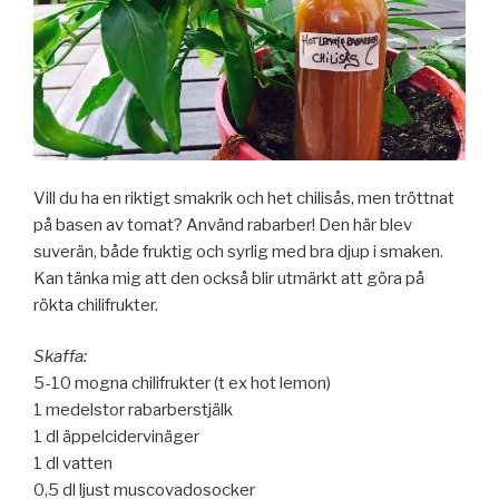
Vill du ha en riktigt smakrik och het chilisås, men tröttnat
på basen av tomat? Använd rabarber! Den här blev
suverän, både fruktig och syrlig med bra djup i smaken.
Kan tänka mig att den också blir utmärkt att göra på
rökta chilifrukter.
Skaffa:
5-10 mogna chilifrukter (t ex hot lemon)
1 medelstor rabarberstjälk
1 dl äppelcidervinäger
1 dl vatten
0,5 dl ljust muscovadosocker