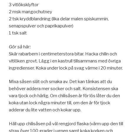
3 vitlöksklyftor
2 msk mangochutney
2 tsk kryddblandning (lika delar malen spiskummin,
senapspulver och paprikapulver)
1 tsk salt
Gör så här:
Skär rabarbern i centimeterstora bitar. Hacka chilin och
vitlöken grovt. Lägg i en kastrull tillsammans med övriga
ingredienser. Koka under lock på svag värme i 20 minuter.
Mixa såsen slät och smaka av. Det kan tänkas att du
behöver addera mer socker och salt. Konsistensen ska
vara tjock och härlig. Om chilisåsen är för lös låter du den
koka utan lock några minuter till, om den är för tjock
adderar du lite vatten och kokar upp.
Häll upp chilisåsen på väl rengjord flaska (värm upp den till
strax över 100 grader i ugnen samt koka korken och