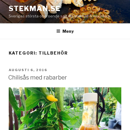
Hoppa
STEKMAN.SE
till
Sveriges största oberoende sajt om stekhäll & muurikka
innehåll
Meny
KATEGORI:
TILLBEHÖR
PUBLICERAT
AUGUSTI 6, 2016
Chilisås med rabarber