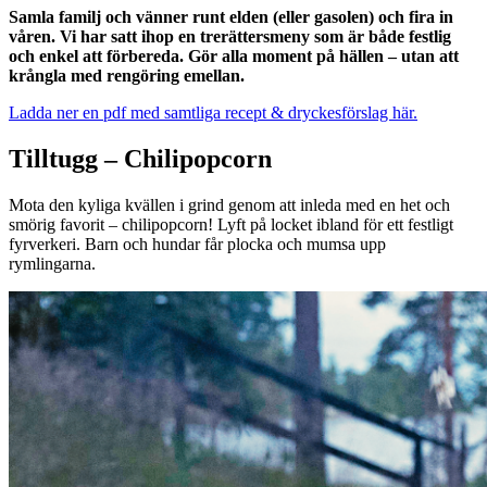
Samla familj och vänner runt elden (eller gasolen) och fira in
våren. Vi har satt ihop en trerättersmeny som är både festlig
och enkel att förbereda. Gör alla moment på hällen – utan att
krångla med rengöring emellan.
Ladda ner en pdf med samtliga recept & dryckesförslag här.
Tilltugg – Chilipopcorn
Mota den kyliga kvällen i grind genom att inleda med en het och
smörig favorit – chilipopcorn! Lyft på locket ibland för ett festligt
fyrverkeri. Barn och hundar får plocka och mumsa upp
rymlingarna.