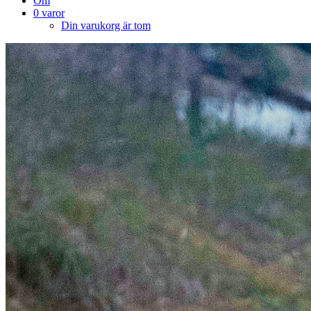
Om
0 varor
Din varukorg är tom