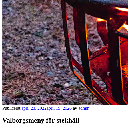
Publicerat
april 23, 2022
april 15, 2026
av
admin
Valborgsmeny för stekhäll